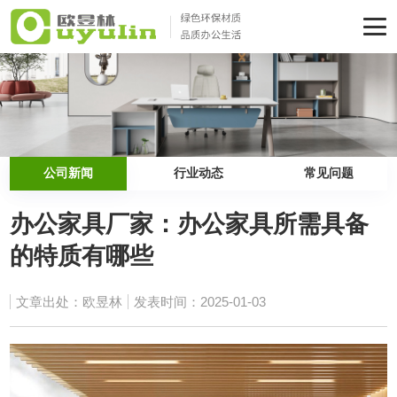
公司新闻
行业动态
常见问题
办公家具厂家：办公家具所需具备
的特质有哪些
文章出处：欧昱林
发表时间：2025-01-03